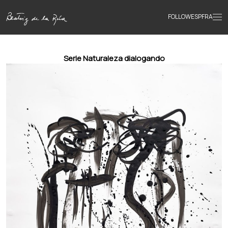
FOLLOW
ESP
FRA
Home
Serie Naturaleza dialogando
Portfolio
Texts
Bio
Books
News