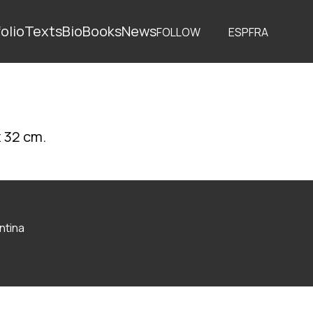
olio
Texts
Bio
Books
News
FOLLOW
ESP
FRA
x 32 cm.
ntina