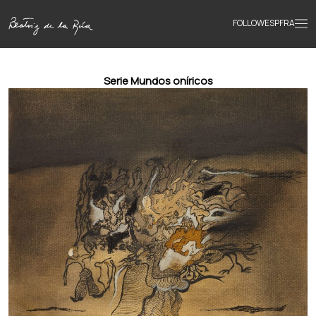
FOLLOW
ESP
FRA
Home
Serie Mundos oníricos
Portfolio
Texts
Bio
Books
News