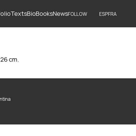
olio
Texts
Bio
Books
News
FOLLOW
ESP
FRA
x 26 cm.
ntina