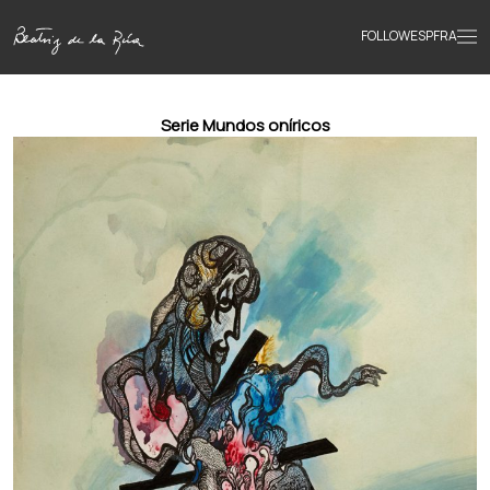
FOLLOW
ESP
FRA
Home
Serie Mundos oníricos
Portfolio
Texts
Bio
Books
News