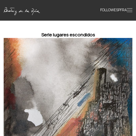
FOLLOW
ESP
FRA
Home
Serie lugares escondidos
Portfolio
Texts
Bio
Books
News