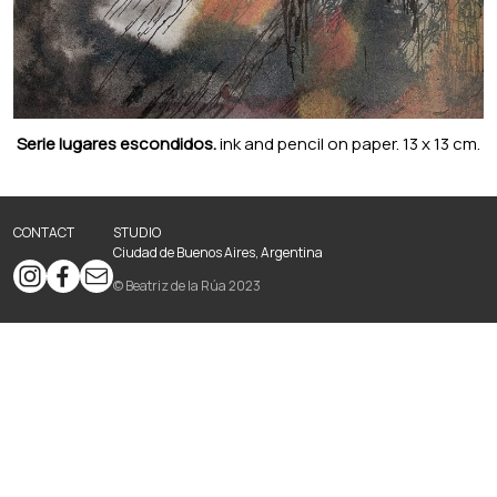
Serie lugares escondidos.
ink and pencil on paper. 13 x 13 cm.
CONTACT
STUDIO
Ciudad de Buenos Aires, Argentina
© Beatriz de la Rúa 2023