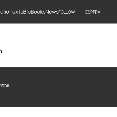
olio
Texts
Bio
Books
News
FOLLOW
ESP
FRA
m.
ntina