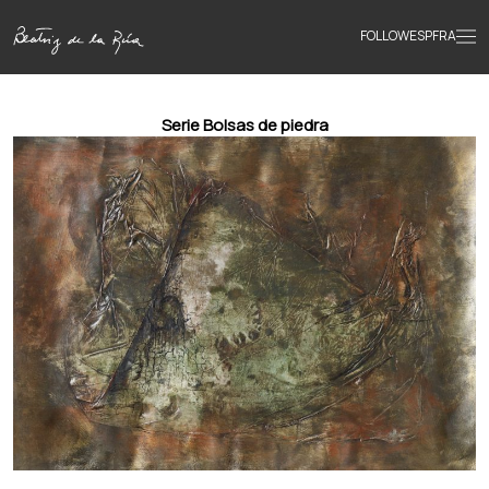
FOLLOW
ESP
FRA
Home
Serie Bolsas de piedra
Portfolio
Texts
Bio
Books
News