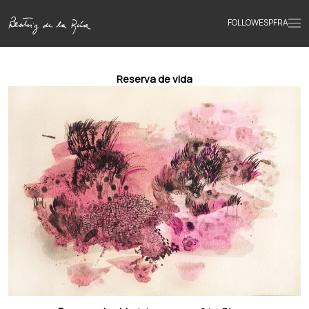
FOLLOW
ESP
FRA
Home
Reserva de vida
Portfolio
Texts
Bio
Books
News