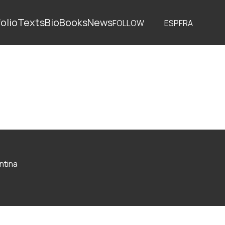
olio
Texts
Bio
Books
News
FOLLOW
ESP
FRA
ntina