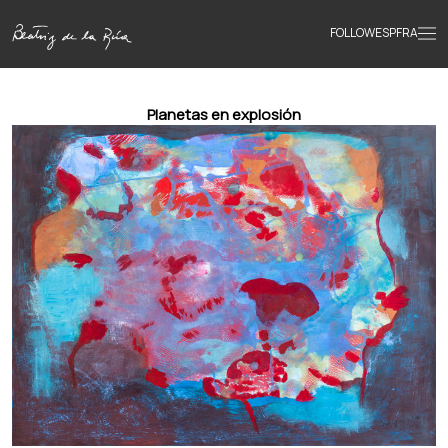
FOLLOW
ESP
FRA
Home
Planetas en explosión
Portfolio
Texts
Bio
Books
News