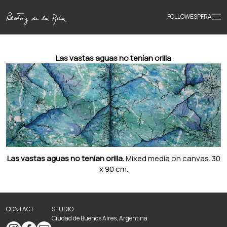
FOLLOW
ESP
FRA
Home
Las vastas aguas no tenían orilla
Portfolio
Texts
Bio
Las vastas aguas no tenían orilla.
Mixed media on canvas. 30
x 90 cm.
Books
CONTACT
STUDIO
News
Ciudad de Buenos Aires, Argentina