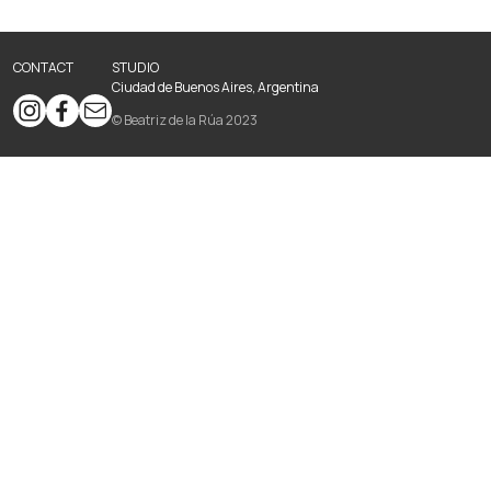
CONTACT
STUDIO
Ciudad de Buenos Aires, Argentina
© Beatriz de la Rúa 2023