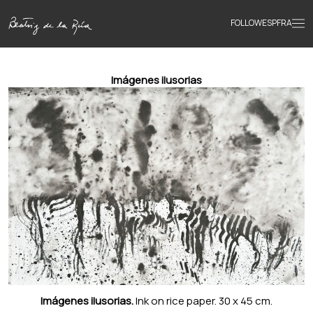
FOLLOW
ESP
FRA
Home
Imágenes ilusorias
Portfolio
Texts
Bio
Books
News
Imágenes ilusorias.
Ink on rice paper. 30 x 45 cm.