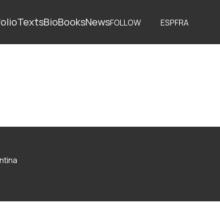
olio
Texts
Bio
Books
News
FOLLOW
ESP
FRA
ntina