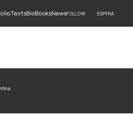
olio
Texts
Bio
Books
News
FOLLOW
ESP
FRA
ntina